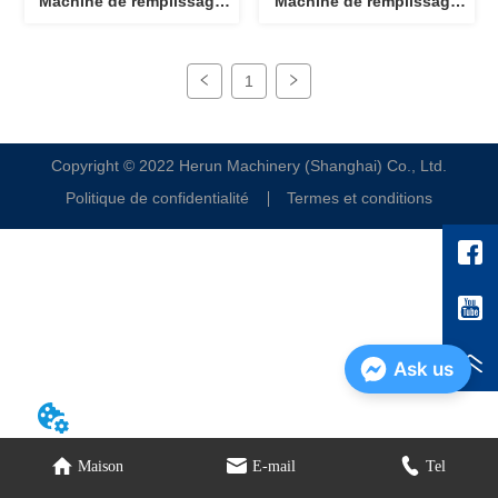
Machine de remplissage
Machine de remplissage
et de scellement de tubes
et de scellage de tubes
HTFS-60A
HTFS-80
1
Copyright © 2022 Herun Machinery (Shanghai) Co., Ltd.
Politique de confidentialité
Termes et conditions
Ask us
Maison
E-mail
Tel