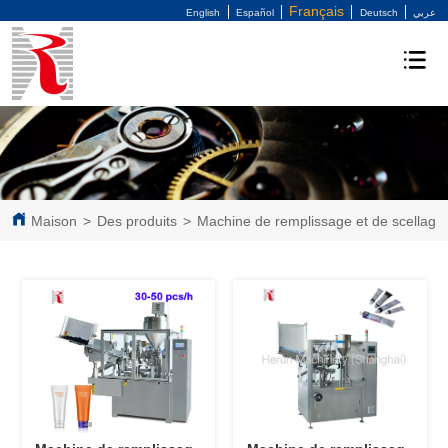
Français
English
Español
Deutsch
عربي
Maison
>
Des produits
>
Machine de remplissage et de scellage 